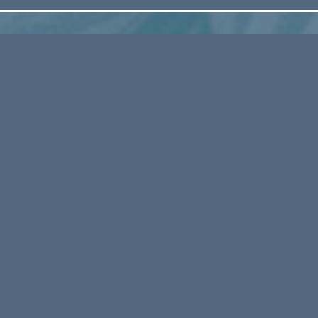
Défiler vers le haut
HAREMBEAU – 1730 CHEMIN DU MILIEU - FORCA
06 95 45 64 46